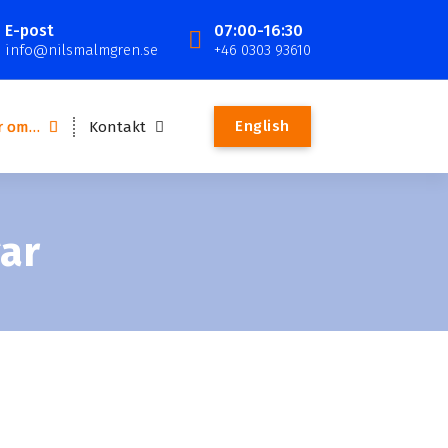
E-post
07:00-16:30
info@nilsmalmgren.se
+46 0303 93610
English
r om…
Kontakt
gar