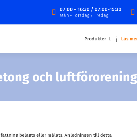
07:00 - 16:30 / 07:00-15:30
Mån - Torsdag / Fredag
Produkter
Läs me
tong och luftförorenin
attning belagts eller målats. Anledningen till detta