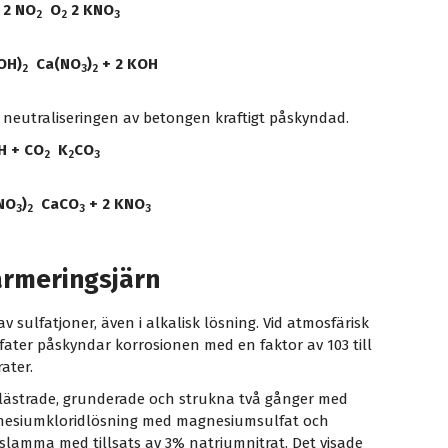
 2 NO
O
2 KNO
2
2
3
OH)
Ca(NO
)
+ 2 KOH
2
3
2
r neutraliseringen av betongen kraftigt påskyndad.
H + CO
K
CO
2
2
3
NO
)
CaCO
+ 2 KNO
3
2
3
3
armeringsjärn
av sulfatjoner, även i alkalisk lösning. Vid atmosfärisk
fater påskyndar korrosionen med en faktor av 103 till
ater.
r blästrade, grunderade och strukna två gånger med
agnesiumkloridlösning med magnesiumsulfat och
lamma med tillsats av 3% natriumnitrat. Det visade