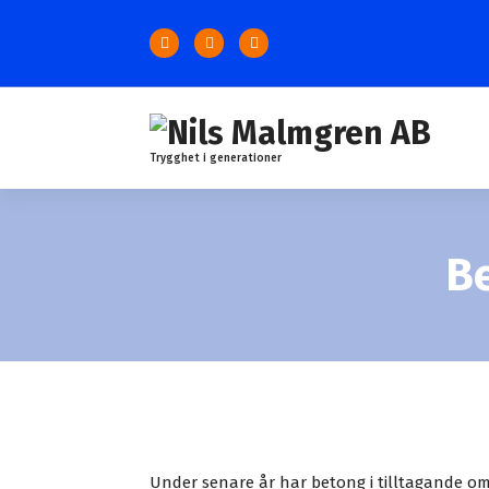
S
k
i
p
t
o
c
Trygghet i generationer
o
n
t
e
Be
n
t
Under senare år har betong i tilltagande omf