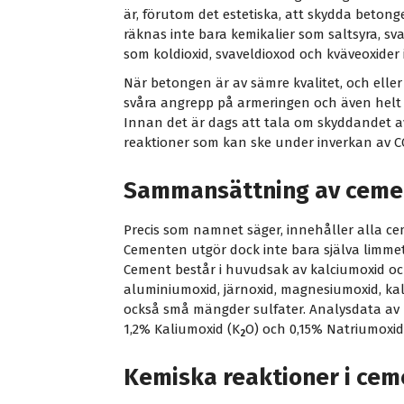
är, förutom det estetiska, att skydda beton
räknas inte bara kemikalier som saltsyra, sva
som koldioxid, svaveldioxod och kväveoxider 
När betongen är av sämre kvalitet, och eller
svåra angrepp på armeringen och även hel
Innan det är dags att tala om skyddandet av
reaktioner som kan ske under inverkan av C
Sammansättning av ceme
Precis som namnet säger, innehåller alla 
Cementen utgör dock inte bara själva limme
Cement består i huvudsak av kalciumoxid o
aluminiumoxid, järnoxid, magnesiumoxid, ka
också små mängder sulfater. Analysdata av 
1,2% Kaliumoxid (K
O) och 0,15% Natriumoxid
2
Kemiska reaktioner i cem