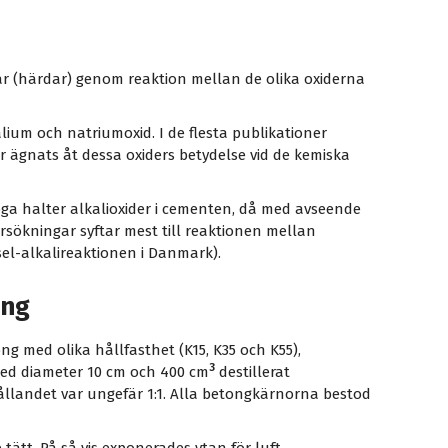
ar (härdar) genom reaktion mellan de olika oxiderna
ium och natriumoxid. I de flesta publikationer
har ägnats åt dessa oxiders betydelse vid de kemiska
ga halter alkalioxider i cementen, då med avseende
rsökningar syftar mest till reaktionen mellan
kisel-alkalireaktionen i Danmark).
ing
ng med olika hållfasthet (K15, K35 och K55),
3
med diameter 10 cm och 400 cm
destillerat
hållandet var ungefär 1:1. Alla betongkärnorna bestod