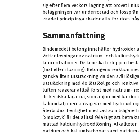
sig efter flera veckors lagring att provet i 
beläggningen var underrostad och lossprängd
visade i princip inga skador alls, förutom någ
Sammanfattning
Bindemedel i betong innehåller hydroxider 
Vattenlösningar av natrium- och kaliumhydrox
koncentrationer. De kemiska förloppen bestä
(fast eller i lösning). Betongens reaktion med
ganska liten utsträckning via den svårlösli
utsträckning med de lättlösliga och reaktiv
luften reagerar alltså först med natrium- re
de kemiska lagarna, som anjon med kalciu
kaliumkatjonerna reagerar med hydroxidanj
återbildas. I enlighet med vad som tidigare 
(Smolczyk) är det alltså felaktigt att betr
mättad kalciumhydroxidlösning. Alkaliteten
natrium och kaliumkarbonat samt natrium 