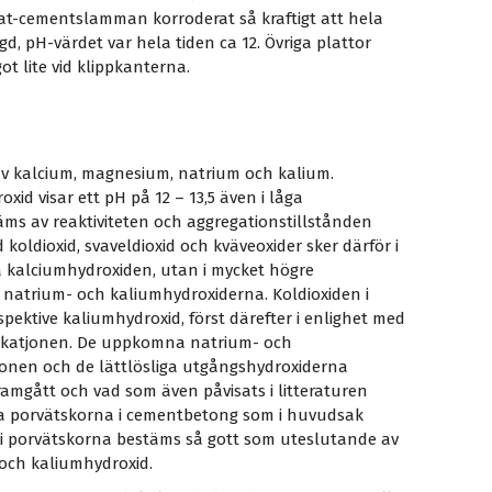
nitrat-cementslamman korroderat så kraftigt att hela
, pH-värdet var hela tiden ca 12. Övriga plattor
ot lite vid klippkanterna.
av kalcium, magnesium, natrium och kalium.
id visar ett pH på 12 – 13,5 även i låga
ms av reaktiviteten och aggregationstillstånden
 koldioxid, svaveldioxid och kväveoxider sker därför i
ga kalciumhydroxiden, utan i mycket högre
a natrium- och kaliumhydroxiderna. Koldioxiden i
spektive kaliumhydroxid, först därefter i enlighet med
mkatjonen. De uppkomna natrium- och
onen och de lättlösliga utgångshydroxiderna
framgått och vad som även påvisats i litteraturen
akta porvätskorna i cementbetong som i huvudsak
 i porvätskorna bestäms så gott som uteslutande av
och kaliumhydroxid.