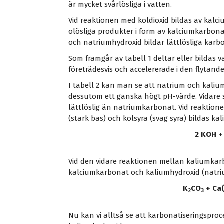
är mycket svårlösliga i vatten.
Vid reaktionen med koldioxid bildas av kal
olösliga produkter i form av kalciumkarbon
och natriumhydroxid bildar lättlösliga karb
Som framgår av tabell 1 deltar eller bildas v
företrädesvis och accelererade i den flytande
I tabell 2 kan man se att natrium och kalium
dessutom ett ganska högt pH-värde. Vidare 
lättlöslig än natriumkarbonat. Vid reaktio
(stark bas) och kolsyra (svag syra) bildas 
2 KOH +
Vid den vidare reaktionen mellan kaliumka
kalciumkarbonat och kaliumhydroxid (natri
K
CO
+ Ca
2
3
Nu kan vi alltså se att karbonatiseringspro