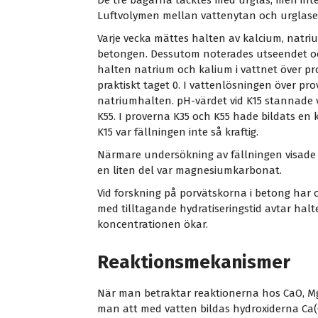
De tre bägarna täcktes med urglas, men inte 
Luftvolymen mellan vattenytan och urglase
Varje vecka mättes halten av kalcium, natri
betongen. Dessutom noterades utseendet och
halten natrium och kalium i vattnet över pro
praktiskt taget 0. I vattenlösningen över p
natriumhalten. pH-värdet vid K15 stannade vi
K55. I proverna K35 och K55 hade bildats en kra
K15 var fällningen inte så kraftig.
Närmare undersökning av fällningen visade a
en liten del var magnesiumkarbonat.
Vid forskning på porvätskorna i betong har o
med tilltagande hydratiseringstid avtar halt
koncentrationen ökar.
Reaktionsmekanismer
När man betraktar reaktionerna hos CaO, M
man att med vatten bildas hydroxiderna Ca