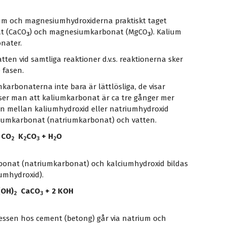
cium och magnesiumhydroxiderna praktiskt taget
at (CaCO
) och magnesiumkarbonat (MgCO
). Kalium
3
3
onater.
atten vid samtliga reaktioner d.v.s. reaktionerna sker
 fasen.
karbonaterna inte bara är lättlösliga, de visar
ser man att kaliumkarbonat är ca tre gånger mer
nen mellan kaliumhydroxid eller natriumhydroxid
kaliumkarbonat (natriumkarbonat) och vatten.
 CO
K
CO
+ H
O
2
2
3
2
rbonat (natriumkarbonat) och kalciumhydroxid bildas
umhydroxid).
(OH)
CaCO
+ 2 KOH
2
3
cessen hos cement (betong) går via natrium och