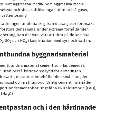
gen mot aggressiva media. Som aggressiva media
velsyra och vissa saltlösningar, utan också gaser,
i vattenlösning.
 täckningen är otillräcklig, kan dessa gaser förorsaka
t förstöra densamma under extrema förhållanden.
 betong, kan det vara värt att titta på de kemiska
O
, SO
och NO
i kombination med syre och vatten.
2
2
x
ntbundna byggnadsmaterial
cementbundna material cement som bindemedel.
t, utan också korrosionsskydd för armeringen.
ch kvarts, dessutom innehåller den små mängder
liumoxid och natriumoxid. Vanlig cement innehåller
portlandcement visar ungefär 63% Kalciumoxid (CaO),
 (Na
O).
2
entpastan och i den hårdnande