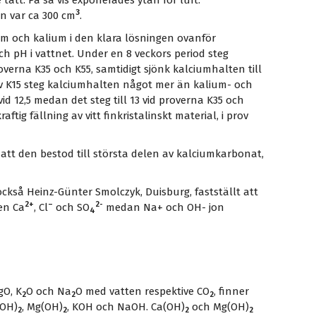
tätt. På så vis exponerades ytan för luft.
3
n var ca 300 cm
.
um och kalium i den klara lösningen ovanför
 pH i vattnet. Under en 8 veckors period steg
verna K35 och K55, samtidigt sjönk kalciumhalten till
rov K15 steg kalciumhalten något mer än kalium- och
d 12,5 medan det steg till 13 vid proverna K35 och
ftig fällning av vitt finkristalinskt material, i prov
tt den bestod till största delen av kalciumkarbonat,
ckså Heinz-Günter Smolczyk, Duisburg, fastställt att
2+
–
2-
en Ca
, Cl
och SO
medan Na+ och OH- jon
4
gO, K
O och Na
O med vatten respektive CO
, finner
2
2
2
(OH)
, Mg(OH)
, KOH och NaOH. Ca(OH)
och Mg(OH)
2
2
2
2