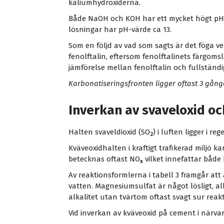
kaliumhydroxiderna.
Både NaOH och KOH har ett mycket högt pH-
lösningar har pH-värde ca 13.
Som en följd av vad som sagts är det föga v
fenolftalin, eftersom fenolftalinets färgoms
jämförelse mellan fenolftalin och fullständi
Karbonatiseringsfronten ligger oftast 3 gånge
Inverkan av svaveloxid o
Halten svaveldioxid (SO
) i luften ligger i r
2
Kväveoxidhalten i kraftigt trafikerad miljö 
betecknas oftast NO
vilket innefattar både
x
Av reaktionsformlerna i tabell 3 framgår att 
vatten. Magnesiumsulfat är något lösligt, alla
alkalitet utan tvärtom oftast svagt sur reakt
Vid inverkan av kväveoxid på cement i närvar