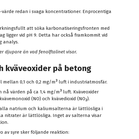
värde redan i svaga koncentrationer. Enprocentiga
erkningsfullt att söka karbonatiseringsfronten med
lag ligger vid pH 9. Detta har också framkommit vid
g analys.
r djupare än vad fenolftalinet visar.
ch kväveoxider på betong
3
egel mellan 0,1 och 0,2 mg/m
luft i industriatmosfär.
3
kan nå värden på ca 1,4 mg/m
luft. Kväveoxider
 kvävemonoxid (NO) och kvävedioxid (NO
).
2
alla natrium och kaliumsalterna är lättlösliga i
 nitrater är lättlösliga. Inget av salterna visar
ion.
o av syre sker följande reaktion: