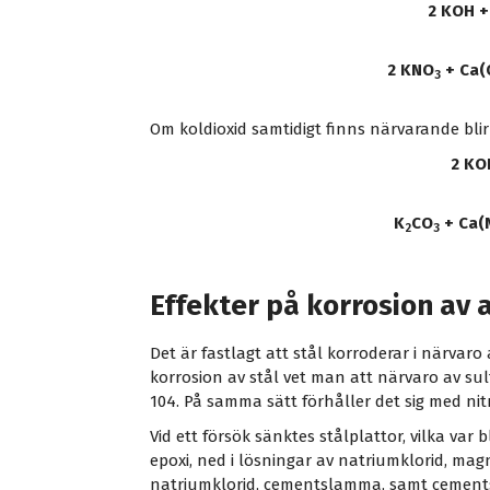
2 KOH +
2 KNO
+ Ca(
3
Om koldioxid samtidigt finns närvarande bli
2 KO
K
CO
+ Ca(
2
3
Effekter på korrosion av 
Det är fastlagt att stål korroderar i närvaro 
korrosion av stål vet man att närvaro av sul
104. På samma sätt förhåller det sig med nitr
Vid ett försök sänktes stålplattor, vilka va
epoxi, ned i lösningar av natriumklorid, m
natriumklorid, cementslamma, samt cements