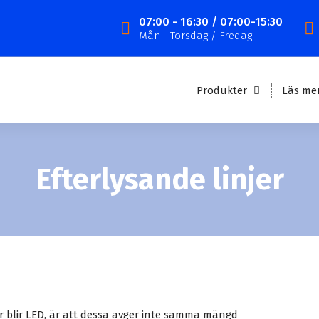
07:00 - 16:30 / 07:00-15:30
Mån - Torsdag / Fredag
Produkter
Läs me
Efterlysande linjer
llor blir LED, är att dessa avger inte samma mängd