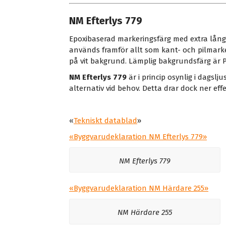
NM Efterlys 779
Epoxibaserad markeringsfärg med extra lång 
används framför allt som kant- och pilmarke
på vit bakgrund. Lämplig bakgrundsfärg är Pa
NM Efterlys 779
är i princip osynlig i dagslj
alternativ vid behov. Detta drar dock ner eff
«
Tekniskt datablad
»
«
Byggvarudeklaration
NM Efterlys 779»
NM Efterlys 779
«
Byggvarudeklaration
NM Härdare 255
»
NM Härdare 255