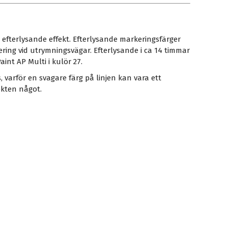
efterlysande effekt. Efterlysande markeringsfärger
ring vid utrymningsvägar. Efterlysande i ca 14 timmar
int AP Multi i kulör 27.
us, varför en svagare färg på linjen kan vara ett
ekten något.