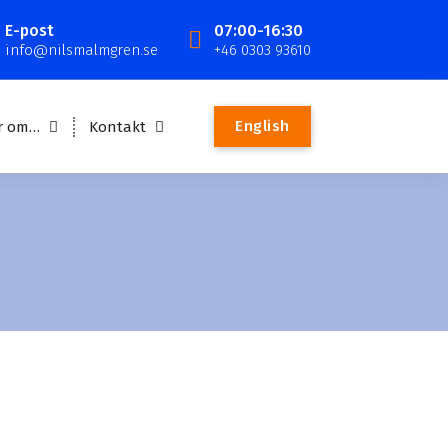
E-post
07:00-16:30
info@nilsmalmgren.se
+46 0303 93610
English
r om…
Kontakt