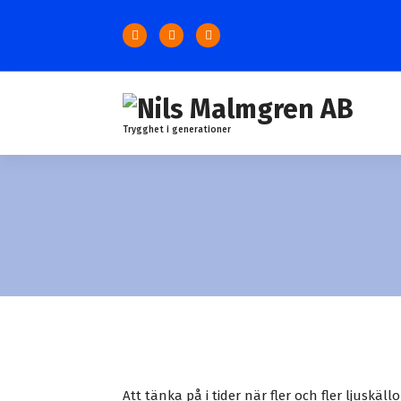
S
k
i
p
t
o
c
Trygghet i generationer
o
n
t
e
n
t
Att tänka på i tider när fler och fler ljuskä