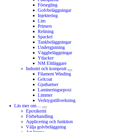
Försegling
Golvbeläggningar
Injektering
Lim
Primers
Relining
Spackel
Tankbeläggningar
Undergjutning
Väggbeläggningar
Ytlacker
NM Elitläggare
Industri och komposit
Filament Winding
Gelcoat
Gjuthartser
Lamineringsepoxi
Limmer
Verktygstillverkning
Läs mer om…
Epoxikemi
Förbehandling
Applicering och funktion
Välja golvbeläggning