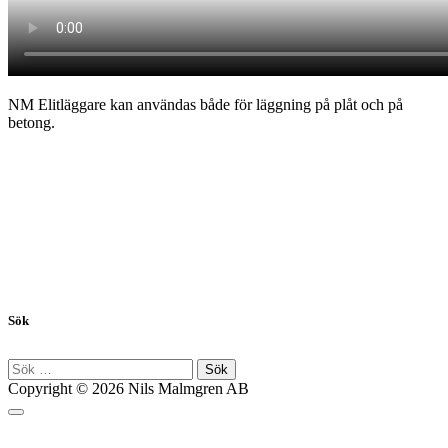
NM Elitläggare kan användas både för läggning på plåt och på
betong.
Sök
Sök
efter:
Copyright © 2026 Nils Malmgren AB