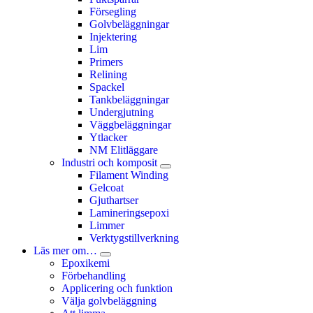
Försegling
Golvbeläggningar
Injektering
Lim
Primers
Relining
Spackel
Tankbeläggningar
Undergjutning
Väggbeläggningar
Ytlacker
NM Elitläggare
Industri och komposit
Filament Winding
Gelcoat
Gjuthartser
Lamineringsepoxi
Limmer
Verktygstillverkning
Läs mer om…
Epoxikemi
Förbehandling
Applicering och funktion
Välja golvbeläggning