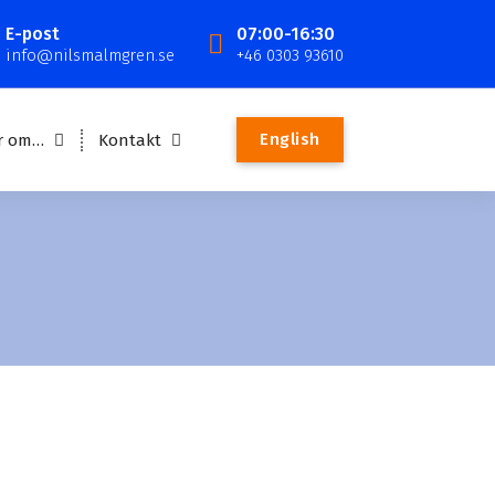
E-post
07:00-16:30
info@nilsmalmgren.se
+46 0303 93610
English
r om…
Kontakt