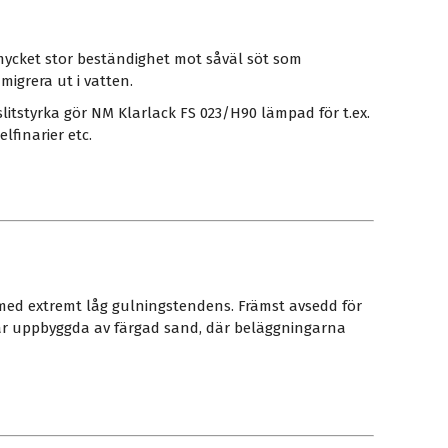
mycket stor beständighet mot såväl söt som
igrera ut i vatten.
itstyrka gör NM Klarlack FS 023/H90 lämpad för t.ex.
lfinarier etc.
ed extremt låg gulningstendens. Främst avsedd för
gar uppbyggda av färgad sand, där beläggningarna