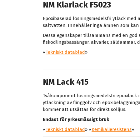
NM Klarlack FS023
Epoxibaserad lösningsmedelsfri ytlack med 
saltvatten. Innehåller inga ämnen som kan m
Dessa egenskaper tillsammans med en god sl
fiskodlingsbassänger, akvarier, säldammar, de
«
Tekniskt datablad
»
NM Lack 415
Tvåkomponent lösningsmedelsfri epoxilack m
ytlackning av flinggolv och epoxibeläggnin
kommer att utsättas för direkt solljus.
Endast för yrkesmässigt bruk
«
Tekniskt datablad
» «
Kemikalieresistens
»