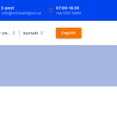
E-post
07:00-16:30
info@nilsmalmgren.se
+46 0303 93610
English
r om…
Kontakt