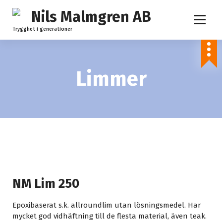
S
k
i
Trygghet i generationer
p
t
o
c
Limmer
o
n
t
e
n
t
NM Lim 250
Epoxibaserat s.k. allroundlim utan lösningsmedel. Har
mycket god vidhäftning till de flesta material, även teak.