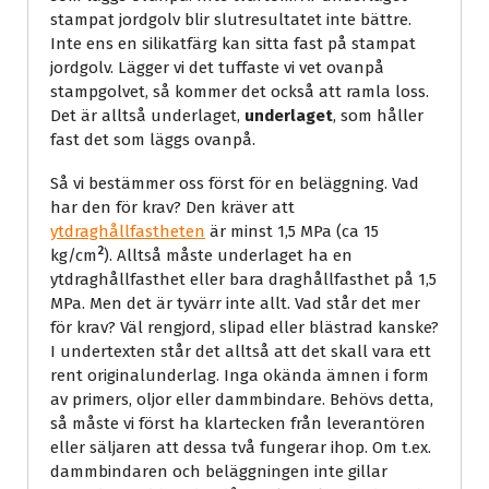
stampat jordgolv blir slutresultatet inte bättre.
Inte ens en silikatfärg kan sitta fast på stampat
jordgolv. Lägger vi det tuffaste vi vet ovanpå
stampgolvet, så kommer det också att ramla loss.
Det är alltså underlaget,
underlaget
, som håller
fast det som läggs ovanpå.
Så vi bestämmer oss först för en beläggning. Vad
har den för krav? Den kräver att
ytdraghållfastheten
är minst 1,5 MPa (ca 15
2
kg/cm
). Alltså måste underlaget ha en
ytdraghållfasthet eller bara draghållfasthet på 1,5
MPa. Men det är tyvärr inte allt. Vad står det mer
för krav? Väl rengjord, slipad eller blästrad kanske?
I undertexten står det alltså att det skall vara ett
rent originalunderlag. Inga okända ämnen i form
av primers, oljor eller dammbindare. Behövs detta,
så måste vi först ha klartecken från leverantören
eller säljaren att dessa två fungerar ihop. Om t.ex.
dammbindaren och beläggningen inte gillar