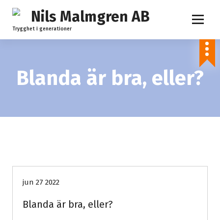
S
k
i
Trygghet i generationer
p
t
o
c
Blanda är bra, eller?
o
n
t
e
n
t
Inteallvar
jun 27 2022
Blanda är bra, eller?