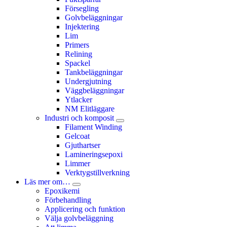
Försegling
Golvbeläggningar
Injektering
Lim
Primers
Relining
Spackel
Tankbeläggningar
Undergjutning
Väggbeläggningar
Ytlacker
NM Elitläggare
Industri och komposit
Filament Winding
Gelcoat
Gjuthartser
Lamineringsepoxi
Limmer
Verktygstillverkning
Läs mer om…
Epoxikemi
Förbehandling
Applicering och funktion
Välja golvbeläggning