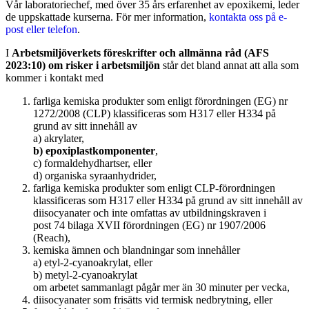
Vår laboratoriechef, med över 35 års erfarenhet av epoxikemi, leder
de uppskattade kurserna. För mer information,
kontakta oss på e-
post eller telefon
.
I
Arbetsmiljöverkets föreskrifter och allmänna råd (AFS
2023:10) om risker i arbetsmiljön
står det bland annat att alla som
kommer i kontakt med
farliga kemiska produkter som enligt förordningen (EG) nr
1272/2008 (CLP) klassificeras som H317 eller H334 på
grund av sitt innehåll av
a) akrylater,
b) epoxiplastkomponenter
,
c) formaldehydhartser, eller
d) organiska syraanhydrider,
farliga kemiska produkter som enligt CLP-förordningen
klassificeras som H317 eller H334 på grund av sitt innehåll av
diisocyanater och inte omfattas av utbildningskraven i
post 74 bilaga XVII förordningen (EG) nr 1907/2006
(Reach),
kemiska ämnen och blandningar som innehåller
a) etyl-2-cyanoakrylat, eller
b) metyl-2-cyanoakrylat
om arbetet sammanlagt pågår mer än 30 minuter per vecka,
diisocyanater som frisätts vid termisk nedbrytning, eller