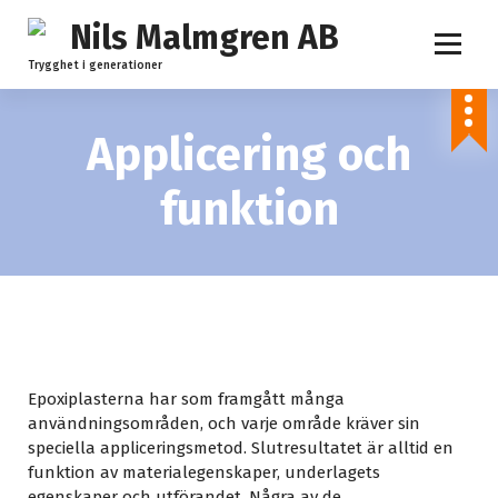
S
k
i
Trygghet i generationer
p
t
o
Applicering och
c
o
funktion
n
t
e
n
t
Epoxiplasterna har som framgått många
användningsområden, och varje område kräver sin
speciella appliceringsmetod. Slutresultatet är alltid en
funktion av materialegenskaper, underlagets
egenskaper och utförandet. Några av de