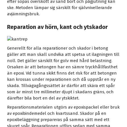
efter sopas överskott av sand bort och pågjutning kan
ske. Metoden lämpar sig särskilt för självnivellerande
avjämningsbruk.
Reparation av hörn, kant och ytskador
Generellt för alla reparationer och skador i betong
gäller att man skall undvika att spetsa ut ilagningen till
noll. Det gäller särskilt för golv med hård belastning.
Orsaken är att betongen har en sämre tryckhållfasthet
än epoxi. Vid tunna skikt finns det risk för att betongen
kan krossas under reparationen och då uppstår en ny
skada. Tillvägagångssättet är därför att skära ett spår
som är minst tre millimeter djupt i skadans gräns, och
därefter bila bort en del av ytskiktet.
Reparationsmaterialen utgörs av epoxispackel eller bruk
av epoxibindemedel och kvartssand. Skador på en
epoxibeläggning prepareras på samma sätt med ett
skuret spår. Reparationen utförs sedan med samma