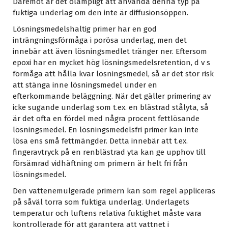
Däremot är det olämpligt att använda denna typ på
fuktiga underlag om den inte är diffusionsöppen.
Lösningsmedelshaltig primer har en god
inträngningsförmåga i porösa underlag, men det
innebär att även lösningsmedlet tränger ner. Eftersom
epoxi har en mycket hög lösningsmedelsretention, d v s
förmåga att hålla kvar lösningsmedel, så är det stor risk
att stänga inne lösningsmedel under en
efterkommande beläggning. När det gäller primering av
icke sugande underlag som t.ex. en blästrad stålyta, så
är det ofta en fördel med några procent fettlösande
lösningsmedel. En lösningsmedelsfri primer kan inte
lösa ens små fettmängder. Detta innebär att t.ex.
fingeravtryck på en renblästrad yta kan ge upphov till
försämrad vidhäftning om primern är helt fri från
lösningsmedel.
Den vattenemulgerade primern kan som regel appliceras
på såväl torra som fuktiga underlag. Underlagets
temperatur och luftens relativa fuktighet måste vara
kontrollerade för att garantera att vattnet i