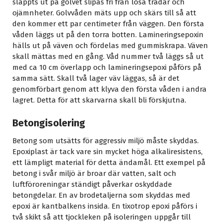
släppts ut på golvet slipas fri från lösa trådar och
ojämnheter. Golvvåden mäts upp och skärs till så att
den kommer ett par centimeter från väggen. Den första
våden läggs ut på den torra botten. Lamineringsepoxin
hälls ut på väven och fördelas med gummiskrapa. Väven
skall mättas med en gång. Våd nummer två läggs så ut
med ca 10 cm överlapp och lamineringsepoxi påförs på
samma sätt. Skall två lager väv läggas, så är det
genomförbart genom att klyva den första våden i andra
lagret. Detta för att skarvarna skall bli förskjutna.
Betongisolering
Betong som utsätts för aggressiv miljö måste skyddas.
Epoxiplast är tack vare sin mycket höga alkaliresistens,
ett lämpligt material för detta ändamål. Ett exempel på
betong i svår miljö är broar där vatten, salt och
luftföroreningar ständigt påverkar oskyddade
betongdelar. En av brodetaljerna som skyddas med
epoxi är kantbalkens insida. En tixotrop epoxi påförs i
två skikt så att tjockleken på isoleringen uppgår till