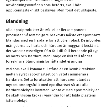
användningsområden som berörts, skall här
appliceringstekniskt beskrivas. Men först det viktigaste.
Blandning
Alla epoxiprodukter är två- eller flerkomponent
produkter. Såsom tidigare beskrivits måste ett epoxiharts
blandas med en härdare för att bli en plast. De inbördes
mängderna av harts och härdare är noggrant bestämt,
det varierar visserligen från fall till fall beroende på typ
av harts och härdare, men i varje enskilt fall får det
föreskrivna blandningsförhållandet ej ändras.
Vad som skall komma till stånd är en kemisk reaktion
mellan syret i epoxihartset och vätet i aminerna i
härdaren. Detta förutsätter att härdaren blandas
mycket omsorgsfullt med epoxihartset så att alla
härdarmolekyler kommer i kontakt med epoximolekyler.
De skall liksom kroka i varandra för att bilda plastens
jättemolekyl.