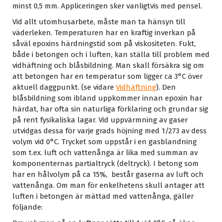
minst 0,5 mm. Appliceringen sker vanligtvis med pensel.
Vid allt utomhusarbete, måste man ta hänsyn till
väderleken. Temperaturen har en kraftig inverkan på
såväl epoxins härdningstid som på viskositeten. Fukt,
både i betongen och i luften, kan ställa till problem med
vidhäftning och blåsbildning. Man skall försäkra sig om
att betongen har en temperatur som ligger ca 3°C över
aktuell daggpunkt. (se vidare
Vidhäftning
). Den
blåsbildning som ibland uppkommer innan epoxin har
härdat, har ofta sin naturliga förklaring och grundar sig
på rent fysikaliska lagar. Vid uppvärmning av gaser
utvidgas dessa för varje grads höjning med 1/273 av dess
volym vid 0°C. Trycket som uppstår i en gasblandning
som t.ex. luft och vattenånga är lika med summan av
komponenternas partialtryck (deltryck). I betong som
har en hålvolym på ca 15%, består gaserna av luft och
vattenånga. Om man för enkelhetens skull antager att
luften i betongen är mättad med vattenånga, gäller
följande: