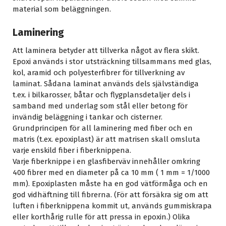
material som beläggningen.
Laminering
Att laminera betyder att tillverka något av flera skikt.
Epoxi används i stor utsträckning tillsammans med glas,
kol, aramid och polyesterfibrer för tillverkning av
laminat. Sådana laminat används dels självständiga
t.ex. i bilkarosser, båtar och flygplansdetaljer dels i
samband med underlag som stål eller betong för
invändig beläggning i tankar och cisterner.
Grundprincipen för all laminering med fiber och en
matris (t.ex. epoxiplast) är att matrisen skall omsluta
varje enskild fiber i fiberknippena.
Varje fiberknippe i en glasfiberväv innehåller omkring
400 fibrer med en diameter på ca 10 mm ( 1 mm = 1/1000
mm). Epoxiplasten måste ha en god vätförmåga och en
god vidhäftning till fibrerna. (För att försäkra sig om att
luften i fiberknippena kommit ut, används gummiskrapa
eller korthårig rulle för att pressa in epoxin.) Olika