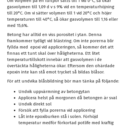
Om volymen på en luftpor sätts till 1 vid 0°C, så ökar
gasvolymen till 1,09 d v s 9% vid en temperaturhöjning
till 20°C. Om vi sätter volymen till 1 vid 20°C och höjer
temperaturen till 40°C, så ökar gasvolymen till 1,16 eller
med 15,6%.
Betong har alltid en viss porositet i ytan. Denna
framkommer tydligt vid blästring. Om inte porerna blir
fyllda med epoxi vid appliceringen, så kommer det att
finnas ett tunt skal över håligheterna. Ett litet
temperaturtillskott innebär att gasvolymen i de
övertäckta håligheterna ökar. Eftersom den ohärdade
epoxin inte kan stå emot trycket så bildas blåsor.
För att undvika blåsbildning bör man tänka på följande:
Undvik uppvärmning av betongytan
Applicera helst på morgonen då betongen är sval
Undvik direkt sol
Försök att fylla porerna vid applicering
Låt inte epoxiburken stå i solen. Förhöjd
temperatur medför förkortad potlife med kraftig