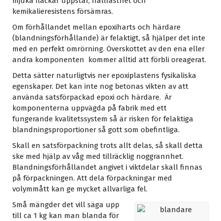
mjuka fläckar uppstår, hållfasthet och
kemikalieresistens försämras.
Om förhållandet mellan epoxiharts och härdare
(blandningsförhållande) är felaktigt, så hjälper det inte
med en perfekt omrörning. Överskottet av den ena eller
andra komponenten kommer alltid att förbli oreagerat.
Detta sätter naturligtvis ner epoxiplastens fysikaliska
egenskaper. Det kan inte nog betonas vikten av att
använda satsförpackad epoxi och härdare. Är
komponenterna uppvägda på fabrik med ett
fungerande kvalitetssystem så är risken för felaktiga
blandningsproportioner så gott som obefintliga.
Skall en satsförpackning trots allt delas, så skall detta
ske med hjälp av våg med tillräcklig noggrannhet.
Blandningsförhållandet angivet i viktdelar skall finnas
på förpackningen. Att dela förpackningar med
volymmått kan ge mycket allvarliga fel.
Små mängder det vill säga upp
till ca 1 kg kan man blanda för