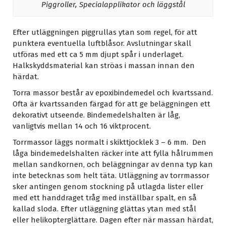
Piggroller, Specialapplikator och läggstål
Efter utläggningen piggrullas ytan som regel, för att
punktera eventuella luftblåsor. Avslutningar skall
utföras med ett ca 5 mm djupt spår i underlaget.
Halkskyddsmaterial kan ströas i massan innan den
härdat.
Torra massor består av epoxibindemedel och kvartssand.
Ofta är kvartssanden färgad för att ge beläggningen ett
dekorativt utseende. Bindemedelshalten är låg,
vanligtvis mellan 14 och 16 viktprocent.
Torrmassor läggs normalt i skikttjocklek 3 – 6 mm. Den
låga bindemedelshalten räcker inte att fylla hålrummen
mellan sandkornen, och beläggningar av denna typ kan
inte betecknas som helt täta. Utläggning av torrmassor
sker antingen genom stockning på utlagda lister eller
med ett handdraget tråg med inställbar spalt, en så
kallad sloda. Efter utläggning glättas ytan med stål
eller helikopterglättare. Dagen efter när massan härdat,