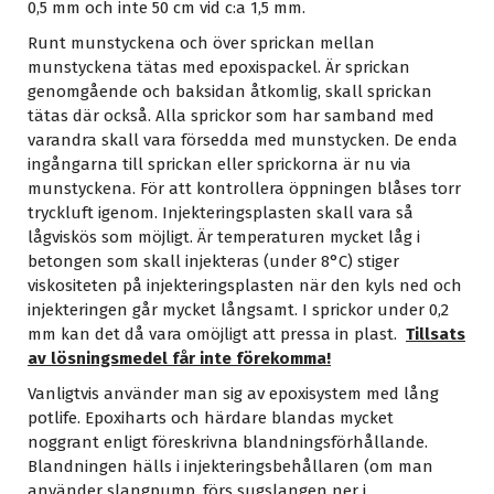
0,5 mm och inte 50 cm vid c:a 1,5 mm.
Runt munstyckena och över sprickan mellan
munstyckena tätas med epoxispackel. Är sprickan
genomgående och baksidan åtkomlig, skall sprickan
tätas där också. Alla sprickor som har samband med
varandra skall vara försedda med munstycken. De enda
ingångarna till sprickan eller sprickorna är nu via
munstyckena. För att kontrollera öppningen blåses torr
tryckluft igenom. Injekteringsplasten skall vara så
lågviskös som möjligt. Är temperaturen mycket låg i
betongen som skall injekteras (under 8°C) stiger
viskositeten på injekteringsplasten när den kyls ned och
injekteringen går mycket långsamt. I sprickor under 0,2
mm kan det då vara omöjligt att pressa in plast.
Tillsats
av lösningsmedel får inte förekomma!
Vanligtvis använder man sig av epoxisystem med lång
potlife. Epoxiharts och härdare blandas mycket
noggrant enligt föreskrivna blandningsförhållande.
Blandningen hälls i injekteringsbehållaren (om man
använder slangpump, förs sugslangen ner i