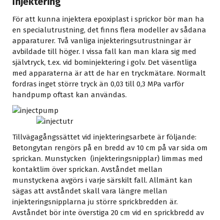
Injektering
För att kunna injektera epoxiplast i sprickor bör man ha
en specialutrustning, det finns flera modeller av sådana
apparaturer. Två vanliga injekteringsutrustningar är
avbildade till höger. I vissa fall kan man klara sig med
självtryck, t.ex. vid bominjektering i golv. Det väsentliga
med apparaterna är att de har en tryckmätare. Normalt
fordras inget större tryck än 0,03 till 0,3 MPa varför
handpump oftast kan användas.
Tillvägagångssättet vid injekteringsarbete är följande:
Betongytan rengörs på en bredd av 10 cm på var sida om
sprickan. Munstycken (injekteringsnipplar) limmas med
kontaktlim över sprickan. Avståndet mellan
munstyckena avgörs i varje särskilt fall. Allmänt kan
sägas att avståndet skall vara längre mellan
injekteringsnipplarna ju större sprickbredden är.
Avståndet bör inte överstiga 20 cm vid en sprickbredd av