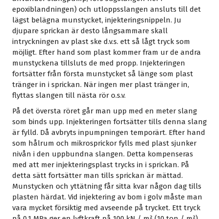
epoxiblandningen) och utloppsslangen ansluts till det
lägst belägna munstycket, injekteringsnippeln. Ju
djupare sprickan är desto långsammare skall
intryckningen av plast ske d.v.s. ett så lågt tryck som
möjligt. Efter hand som plast kommer fram ur de andra
munstyckena tillsluts de med propp. Injekteringen
fortsätter från första munstycket så länge som plast
tränger in i sprickan. När ingen mer plast tränger in,
flyttas slangen till nästa rör o.s.v.
På det översta röret går man upp med en meter slang
som binds upp. Injekteringen fortsätter tills denna slang
är fylld. Då avbryts inpumpningen temporärt. Efter hand
som hålrum och mikrosprickor fylls med plast sjunker
nivån i den uppbundna slangen. Detta kompenseras
med att mer injekteringsplast trycks in i sprickan. På
detta sätt fortsätter man tills sprickan är mättad.
Munstycken och yttätning får sitta kvar någon dag tills
plasten härdat. Vid injektering av bom i golv måste man
vara mycket försiktig med avseende på trycket. Ett tryck
på 0,1 MPa ger en lyftkraft på 100 kN / m² (10 ton / m²).