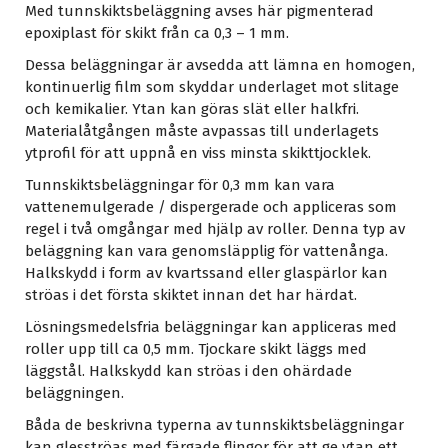
Med tunnskiktsbeläggning avses här pigmenterad
epoxiplast för skikt från ca 0,3 – 1 mm.
Dessa beläggningar är avsedda att lämna en homogen,
kontinuerlig film som skyddar underlaget mot slitage
och kemikalier. Ytan kan göras slät eller halkfri.
Materialåtgången måste avpassas till underlagets
ytprofil för att uppnå en viss minsta skikttjocklek.
Tunnskiktsbeläggningar för 0,3 mm kan vara
vattenemulgerade / dispergerade och appliceras som
regel i två omgångar med hjälp av roller. Denna typ av
beläggning kan vara genomsläpplig för vattenånga.
Halkskydd i form av kvartssand eller glaspärlor kan
ströas i det första skiktet innan det har härdat.
Lösningsmedelsfria beläggningar kan appliceras med
roller upp till ca 0,5 mm. Tjockare skikt läggs med
läggstål. Halkskydd kan ströas i den ohärdade
beläggningen.
Båda de beskrivna typerna av tunnskiktsbeläggningar
kan glesströas med färgade flingor för att ge ytan ett