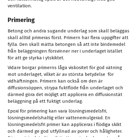
ventilation.
Primering
Betong och andra sugande underlag som skall beläggas
skall alltid primeras först. Primern har flera uppgifter att
fylla. Den skall mätta betongen så att inte bindemedel
från beläggningen försvinner ner i underlaget istället
för att ge styrka i ytskiktet.
Vidare borgar primerns låga viskositet för god vätning
mot underlaget, vilket är av största betydelse för
vidhäftningen. Primern kan också om den är
diffusionsöppen, strypa fuktflöde från underlaget och
därmed göra det möjligt att applicera en diffusionstät
beläggning på ett fuktigt underlag.
Epoxi för primering kan vara lösningsmedelsfri,
lösningsmedelshaltig eller vattenemulgerad. En
lösningsmedelsfri primer kan appliceras i flödiga skikt
och därmed ge god utfyllnad av porer och håligheter.