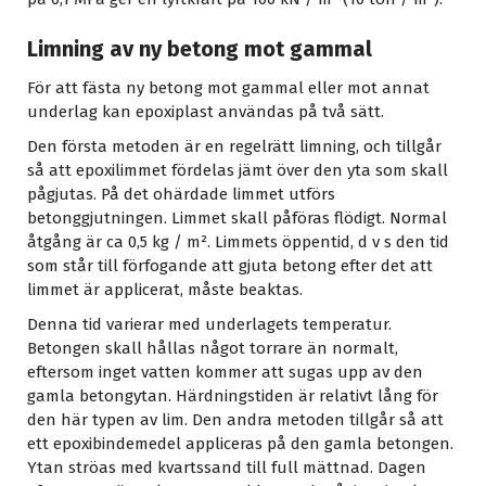
Limning av ny betong mot gammal
För att fästa ny betong mot gammal eller mot annat
underlag kan epoxiplast användas på två sätt.
Den första metoden är en regelrätt limning, och tillgår
så att epoxilimmet fördelas jämt över den yta som skall
pågjutas. På det ohärdade limmet utförs
betonggjutningen. Limmet skall påföras flödigt. Normal
åtgång är ca 0,5 kg / m². Limmets öppentid, d v s den tid
som står till förfogande att gjuta betong efter det att
limmet är applicerat, måste beaktas.
Denna tid varierar med underlagets temperatur.
Betongen skall hållas något torrare än normalt,
eftersom inget vatten kommer att sugas upp av den
gamla betongytan. Härdningstiden är relativt lång för
den här typen av lim. Den andra metoden tillgår så att
ett epoxibindemedel appliceras på den gamla betongen.
Ytan ströas med kvartssand till full mättnad. Dagen