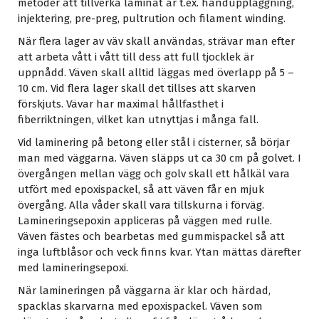
metoder att tillverka laminat är t.ex. handuppläggning,
injektering, pre-preg, pultrution och filament winding.
När flera lager av väv skall användas, strävar man efter
att arbeta vått i vått till dess att full tjocklek är
uppnådd. Väven skall alltid läggas med överlapp på 5 –
10 cm. Vid flera lager skall det tillses att skarven
förskjuts. Vävar har maximal hållfasthet i
fiberriktningen, vilket kan utnyttjas i många fall.
Vid laminering på betong eller stål i cisterner, så börjar
man med väggarna. Väven släpps ut ca 30 cm på golvet. I
övergången mellan vägg och golv skall ett hålkäl vara
utfört med epoxispackel, så att väven får en mjuk
övergång. Alla våder skall vara tillskurna i förväg.
Lamineringsepoxin appliceras på väggen med rulle.
Väven fästes och bearbetas med gummispackel så att
inga luftblåsor och veck finns kvar. Ytan mättas därefter
med lamineringsepoxi.
När lamineringen på väggarna är klar och härdad,
spacklas skarvarna med epoxispackel. Väven som