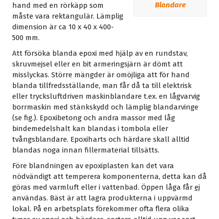
Blandare
hand med en rörkäpp som
måste vara rektangulär. Lämplig
dimension är ca 10 x 40 x 400-
500 mm.
Att försöka blanda epoxi med hjälp av en rundstav,
skruvmejsel eller en bit armeringsjärn är dömt att
misslyckas. Större mängder är omöjliga att för hand
blanda tillfredsställande, man får då ta till elektrisk
eller trycksluftdriven maskinblandare t.ex. en lågvarvig
borrmaskin med stänkskydd och lämplig blandarvinge
(se fig.). Epoxibetong och andra massor med låg
bindemedelshalt kan blandas i tombola eller
tvångsblandare. Epoxiharts och härdare skall alltid
blandas noga innan fillermaterial tillsätts.
Före blandningen av epoxiplasten kan det vara
nödvändigt att temperera komponenterna, detta kan då
göras med varmluft eller i vattenbad. Öppen låga får
ej
användas. Bäst är att lagra produkterna i uppvärmd
lokal. På en arbetsplats förekommer ofta flera olika