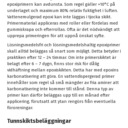
epoxiprimern kan avdunsta. Som regel gäller +10°C på
underlaget och maximum 80% relativ fuktighet i luften.
Vattenemulgerad epoxi kan inte läggas i tjocka skikt.
Primermaterial appliceras med roller eller fördelas med
gummiskrapa och efterrollas. Ofta är det nödvändigt att
upprepa primeringen för att uppnå önskat syfte.
Lösningsmedelsfri och lösningsmedelshaltig epoxiprimer
skall alltid beläggas så snart som möjligt. Detta betyder i
praktiken efter 12 – 24 timmar. Om inte primerskiktet är
belagt efter 6 – 7 dygn, finns stor risk för dålig
vidhäftning mellan epoxiskikten. Detta har med epoxins
karbonatisering att göra. En vattendispergerad primer
innehåller som regel så små mängder av fria aminer att
karbonatisering inte kommer till stånd. Denna typ av
primer kan därför beläggas upp till en månad efter
applicering, förutsatt att ytan rengörs från eventuella
föroreningar.
Tunnskiktsbeläggningar