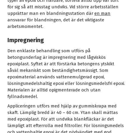
typer av epoxi och härdare, sortera alltid upp var sort
för sig så att misstag undviks. Vid större arbetsställen
upprättar man en blandningsstation där
en man
ansvarar för blandningen, det är det viktigaste
arbetsmomentet.
Impregnering
Den enklaste behandling som utförs på
betongunderlag är impregnering med lågviskös
epoxiplast. Syftet är att förstärka betongens ytskikt
såväl mekaniskt som beständighetsmässigt. Som
epoximaterial används vattenemulgerad epoxi,
lösningsmedelshaltig epoxi eller lösningsmedelsfri epoxi.
Materialen är alltid opigmenterade och utan
fyllnadsmedel.
Appliceringen utförs med hjälp av gummiskrapa med
skaft. Lämplig bredd är 40 – 60 cm. Ytan skall mättas
med epoxiplast. För att undvika blankfläckar är det
lämpligt att efterrolla med filtroller. För lösningsmedels
och vattenhaltig epoxi är det nödvändigt med god