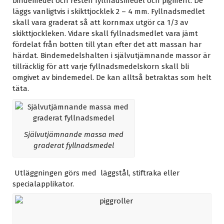
bindemedel och resten fyllnadsmedel och pigment. De
läggs vanligtvis i skikttjocklek 2 – 4 mm. Fyllnadsmedlet
skall vara graderat så att kornmax utgör ca 1/3 av
skikttjockleken. Vidare skall fyllnadsmedlet vara jämt
fördelat från botten till ytan efter det att massan har
härdat. Bindemedelshalten i självutjämnande massor är
tillräcklig för att varje fyllnadsmedelskorn skall bli
omgivet av bindemedel. De kan alltså betraktas som helt
täta.
Självutjämnande massa med
graderat fyllnadsmedel
Utläggningen görs med läggstål, stiftraka eller
specialapplikator.