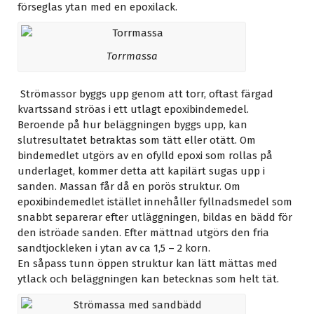
förseglas ytan med en epoxilack.
Torrmassa
Strömassor byggs upp genom att torr, oftast färgad
kvartssand ströas i ett utlagt epoxibindemedel.
Beroende på hur beläggningen byggs upp, kan
slutresultatet betraktas som tätt eller otätt. Om
bindemedlet utgörs av en ofylld epoxi som rollas på
underlaget, kommer detta att kapilärt sugas upp i
sanden. Massan får då en porös struktur. Om
epoxibindemedlet istället innehåller fyllnadsmedel som
snabbt separerar efter utläggningen, bildas en bädd för
den iströade sanden. Efter mättnad utgörs den fria
sandtjockleken i ytan av ca 1,5 – 2 korn.
En såpass tunn öppen struktur kan lätt mättas med
ytlack och beläggningen kan betecknas som helt tät.