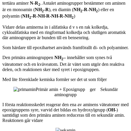
tertiära aminer
N-R
. Antalet aminogrupper bestämmer om aminen
2
är en monoamin (
NH
-R
), en diamin (
NH
-R-NH
) eller en
2
2
2
polyamin (
NH
-R-NH-R-NH-R-NH
)
2
2
Vidare delas aminerna in i alifatiska d v s en rak kolkedja,
cykloalifatiska med en ringformad kolkedja och slutligen aromatisk
där aminogruppen är bunden till en bensenring.
Som härdare till epoxihartset används framförallt di- och polyaminer.
Den primära aminogruppen
NH
–
innehåller som synes två
2
väteatomer och en kväveatom. Det är vätet som utgör den reaktiva
delen, och reaktionen sker med syret i epoxigruppen.
Med lite förenklade kemiska formler ser det ut som följer
Primär amin + Epoxigrupp ger Sekundär
aminogrupp
I första reaktionsskedet reagerar den ena av aminens väteatomer med
epoxigruppens syre, varvid det bildas en hydroxylgrupp (
OH-
)
samtidigt som den primära aminen reduceras till en sekundär amin.
Reaktionen går vidare