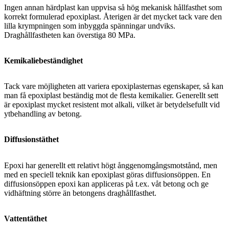
Ingen annan härdplast kan uppvisa så hög mekanisk hållfasthet som
korrekt formulerad epoxiplast. Återigen är det mycket tack vare den
lilla krympningen som inbyggda spänningar undviks.
Draghållfastheten kan överstiga 80 MPa.
Kemikaliebeständighet
Tack vare möjligheten att variera epoxiplasternas egenskaper, så kan
man få epoxiplast beständig mot de flesta kemikalier. Generellt sett
är epoxiplast mycket resistent mot alkali, vilket är betydelsefullt vid
ytbehandling av betong.
Diffusionstäthet
Epoxi har generellt ett relativt högt ånggenomgångsmotstånd, men
med en speciell teknik kan epoxiplast göras diffusionsöppen. En
diffusionsöppen epoxi kan appliceras på t.ex. våt betong och ge
vidhäftning större än betongens draghållfasthet.
Vattentäthet