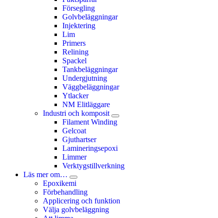
Försegling
Golvbeläggningar
Injektering
Lim
Primers
Relining
Spackel
Tankbeläggningar
Undergjutning
Väggbeläggningar
Ytlacker
NM Elitläggare
Industri och komposit
Filament Winding
Gelcoat
Gjuthartser
Lamineringsepoxi
Limmer
Verktygstillverkning
Läs mer om…
Epoxikemi
Förbehandling
Applicering och funktion
Välja golvbeläggning