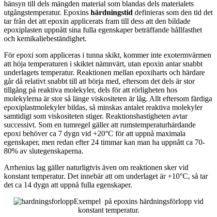
hänsyn till dels mängden material som blandas dels materialets
utgångstemperatur. Epoxins
härdningstid
definieras som den tid det
tar från det att epoxin applicerats fram till dess att den bildade
epoxiplasten uppnått sina fulla egenskaper beträffande hållfasthet
och kemikaliebeständighet.
För epoxi som appliceras i tunna skikt, kommer inte exotermvärmen
att höja temperaturen i skiktet nämnvärt, utan epoxin antar snabbt
underlagets temperatur. Reaktionen mellan epoxiharts och härdare
går då relativt snabbt till att börja med, eftersom det dels är stor
tillgång på reaktiva molekyler, dels för att rörligheten hos
molekylerna är stor så länge viskositeten är låg. Allt eftersom färdiga
epoxiplastmolekyler bildas, så minskas antalet reaktiva molekyler
samtidigt som viskositeten stiger. Reaktionshastigheten avtar
successivt. Som en tumregel gäller att rumstemperaturhärdande
epoxi behöver ca 7 dygn vid +20°C för att uppnå maximala
egenskaper, men redan efter 24 timmar kan man ha uppnått ca 70-
80% av slutegenskaperna.
Arrhenius lag gäller naturligtvis även om reaktionen sker vid
konstant temperatur. Det innebär att om underlaget är +10°C, så tar
det ca 14 dygn att uppnå fulla egenskaper.
Exempel på epoxins härdningsförlopp vid
konstant temperatur.