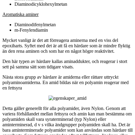
Diaminodicyklohexylmetan
Aromatiska aminer
Diaminodifenylmetan
m-Fenylendiamin
Mycket vanligt är det att förreagera aminerna med en viss del
epoxiharts. Syftet med det är att få en härdare som är mindre flyktig
än den rena aminen och som har en något högre reaktivitet.
Den här typen av härdare kallas aminaddukter, och reagerar i stort
sett på samma sätt som tidigare visats.
Nästa stora grupp av härdare är amiderna eller rättare uttryckt
polyaminoamiderna. En amid bildas när en polyamin reagerar med
en fettsyra
Detta gäller generellt för alla polyamider, även Nylon. Genom att
variera förhållandet mellan fettsyra och amin kan man bestämma om
polyamiden skall vara syraterminerad (typ Nylon) eller
aminterminerad, d v s vilka ändgrupper polyamiden skall ha. Det är
bara aminterminerade polyamider som kan användas som härdare till