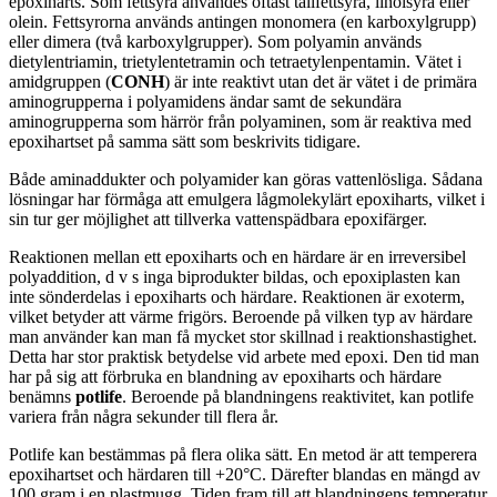
epoxiharts. Som fettsyra användes oftast tallfettsyra, linolsyra eller
olein. Fettsyrorna används antingen monomera (en karboxylgrupp)
eller dimera (två karboxylgrupper). Som polyamin används
dietylentriamin, trietylentetramin och tetraetylenpentamin. Vätet i
amidgruppen (
CONH
) är inte reaktivt utan det är vätet i de primära
aminogrupperna i polyamidens ändar samt de sekundära
aminogrupperna som härrör från polyaminen, som är reaktiva med
epoxihartset på samma sätt som beskrivits tidigare.
Både aminaddukter och polyamider kan göras vattenlösliga. Sådana
lösningar har förmåga att emulgera lågmolekylärt epoxiharts, vilket i
sin tur ger möjlighet att tillverka vattenspädbara epoxifärger.
Reaktionen mellan ett epoxiharts och en härdare är en irreversibel
polyaddition, d v s inga biprodukter bildas, och epoxiplasten kan
inte sönderdelas i epoxiharts och härdare. Reaktionen är exoterm,
vilket betyder att värme frigörs. Beroende på vilken typ av härdare
man använder kan man få mycket stor skillnad i reaktionshastighet.
Detta har stor praktisk betydelse vid arbete med epoxi. Den tid man
har på sig att förbruka en blandning av epoxiharts och härdare
benämns
potlife
. Beroende på blandningens reaktivitet, kan potlife
variera från några sekunder till flera år.
Potlife kan bestämmas på flera olika sätt. En metod är att temperera
epoxihartset och härdaren till +20°C. Därefter blandas en mängd av
100 gram i en plastmugg. Tiden fram till att blandningens temperatur