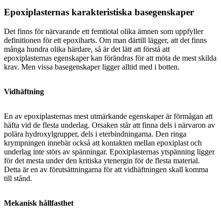
Epoxiplasternas karakteristiska basegenskaper
Det finns för närvarande ett femtiotal olika ämnen som uppfyller
definitionen för ett epoxiharts. Om man därtill lägger, att det finns
många hundra olika härdare, så är det lätt att förstå att
epoxiplasternas egenskaper kan förändras för att möta de mest skilda
krav. Men vissa basegenskaper ligger alltid med i botten.
Vidhäftning
En av epoxiplasternas mest utmärkande egenskaper är förmågan att
häfta vid de flesta underlag. Orsaken står att finna dels i närvaron av
polära hydroxylgrupper, dels i eterbindningarna. Den ringa
krympningen innebär också att kontakten mellan epoxiplast och
underlag inte störs av spänningar. Epoxiplasternas ytspänning ligger
för det mesta under den kritiska ytenergin för de flesta material.
Detta är en av förutsättningarna för att vidhäftningen skall komma
till stånd.
Mekanisk hållfasthet