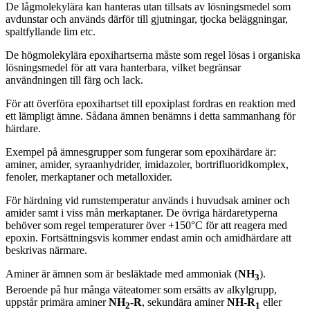
De lågmolekylära kan hanteras utan tillsats av lösningsmedel som
avdunstar och används därför till gjutningar, tjocka beläggningar,
spaltfyllande lim etc.
De högmolekylära epoxihartserna måste som regel lösas i organiska
lösningsmedel för att vara hanterbara, vilket begränsar
användningen till färg och lack.
För att överföra epoxihartset till epoxiplast fordras en reaktion med
ett lämpligt ämne. Sådana ämnen benämns i detta sammanhang för
härdare.
Exempel på ämnesgrupper som fungerar som epoxihärdare är:
aminer, amider, syraanhydrider, imidazoler, bortrifluoridkomplex,
fenoler, merkaptaner och metalloxider.
För härdning vid rumstemperatur används i huvudsak aminer och
amider samt i viss mån merkaptaner. De övriga härdaretyperna
behöver som regel temperaturer över +150°C för att reagera med
epoxin. Fortsättningsvis kommer endast amin och amidhärdare att
beskrivas närmare.
Aminer är ämnen som är besläktade med ammoniak (
NH
).
3
Beroende på hur många väteatomer som ersätts av alkylgrupp,
uppstår primära aminer
NH
-R
, sekundära aminer
NH-R
eller
2
1