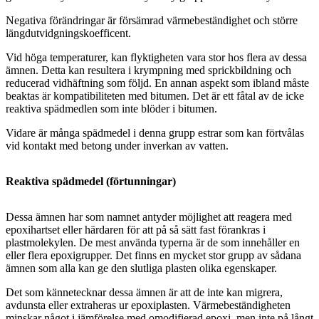
Negativa förändringar är försämrad värmebeständighet och större
längdutvidgningskoefficent.
Vid höga temperaturer, kan flyktigheten vara stor hos flera av dessa
ämnen. Detta kan resultera i krympning med sprickbildning och
reducerad vidhäftning som följd. En annan aspekt som ibland måste
beaktas är kompatibiliteten med bitumen. Det är ett fåtal av de icke
reaktiva spädmedlen som inte blöder i bitumen.
Vidare är många spädmedel i denna grupp estrar som kan förtvålas
vid kontakt med betong under inverkan av vatten.
Reaktiva spädmedel (förtunningar)
Dessa ämnen har som namnet antyder möjlighet att reagera med
epoxihartset eller härdaren för att på så sätt fast förankras i
plastmolekylen. De mest använda typerna är de som innehåller en
eller flera epoxigrupper. Det finns en mycket stor grupp av sådana
ämnen som alla kan ge den slutliga plasten olika egenskaper.
Det som kännetecknar dessa ämnen är att de inte kan migrera,
avdunsta eller extraheras ur epoxiplasten. Värmebeständigheten
minskar något i jämförelse med omodifierad epoxi, men inte på långt