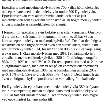
Epoxiharts med medelmolekylvikt över 700 kallas högmolekylärt,
och epoxiharts med medelmolekylvikt under 700 lågmolekylärt.
Epoxihartser kan vara allergiframkallande, och det är just
molekylvikten som avgör hur stor risken är. Ju högre molekylvikten
är desto mindre är sannolikheten för allergi.
I formeln för epoxiharts syns bokstaven n efter klammern. Om n=0
d v s det som står innanför klammern finns inte, då har vi den
kortaste epoximolekylen med molekylvikt 340. Den har den högsta
reaktiviteten och utgör därmed även den största allergirisken. Om
n=1 är molekylvikten 624, för n=2 är den 908 o s v. För varje gång
n ökar med 1, ökas molekylvikten med 284. I ett lågmolekylärt
epoxiharts med medelmolekylvikten 380 är fördelningen ungefär
88% n=0, 10% n=1 och 2% n=2. Ett rent epoxiharts med n=2 är inte
allergiframkallande, men om vi ser på ett kommersiellt epoxiharts
med medelmolekylvikten 1080, så är fördelningen ungefär 20%
n=0, 15% n=1, 15% n=2 och 50% n=3, 4 och 5. Detta innebär att
även ett högmolekylärt epoxiharts kan vara allergiframkallande.
Ett lågmolekylärt epoxiharts med medelmolekylvikt 380 är flytande
vid rumstemperatur, medan ett epoxiharts med medelmolekylvikt
1000 är fast vid rumstemperatur. Det är molekylvikten som avgör
vad epoxihartset kan användas till.