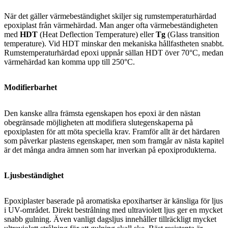
När det gäller värmebeständighet skiljer sig rumstemperaturhärdad
epoxiplast från värmehärdad. Man anger ofta värmebeständigheten
med
HDT
(Heat Deflection Temperature) eller
Tg
(Glass transition
temperature). Vid HDT minskar den mekaniska hållfastheten snabbt.
Rumstemperaturhärdad epoxi uppnår sällan HDT över 70°C, medan
värmehärdad kan komma upp till 250°C.
Modifierbarhet
Den kanske allra främsta egenskapen hos epoxi är den nästan
obegränsade möjligheten att modifiera slutegenskaperna på
epoxiplasten för att möta speciella krav. Framför allt är det härdaren
som påverkar plastens egenskaper, men som framgår av nästa kapitel
är det många andra ämnen som har inverkan på epoxiprodukterna.
Ljusbeständighet
Epoxiplaster baserade på aromatiska epoxihartser är känsliga för ljus
i UV-området. Direkt bestrålning med ultraviolett ljus ger en mycket
snabb gulning. Även vanligt dagsljus innehåller tillräckligt mycket