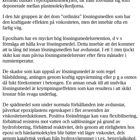
kemiskt bundet i epoxiplastmolekylen, får man föreställa sig som
deponerade mellan plastmolekylkedjorna.
I den här gruppen är det dom ”ordinära” lösningsmedlen som har
den kraftigaste effekten på viskositeten, men det innebär ofta en
farlig väg.
Epoxiharts har en mycket hög lösningsmedelsretention, d v s
förmåga att hålla kvar lösningsmedel. Detta innebär att det kommer
att ta lång tid innan lösningsmedlen har avdunstat. I ett 1 mm tjockt
skikt kan man påvisa lösningsmedelsrester efter flera månader i
rumstemperatur.
De skador som kan uppstå av lösningsmedel är som regel
blåsbildning, antingen genom kraftig uppvärmning eller p g a osmos
då fukt förekommer i betongen. En annan orsak till att undvika
lösningsmedel är krympningseffekten som kan resultera i att skikt
lossnar från svaga underlag.
De spädmedel som under normala förhållanden inte avdunstar,
påverkar epoxiplastens egenskaper i fler avseenden än
viskositetsreduktionen. Positiva förändringar kan vara flexibilisering,
förbättrad resistens mot vatten och saltlösningar på grund av
hydrofobering, förbättrad reaktivitet, dels genom att rörligheten hos
epoxi och härdarmolekylen blir bättre vid lägre viskositet, dels
genom katalytisk verkan från hydroxylgrupper i t.ex. benzylalkohol.