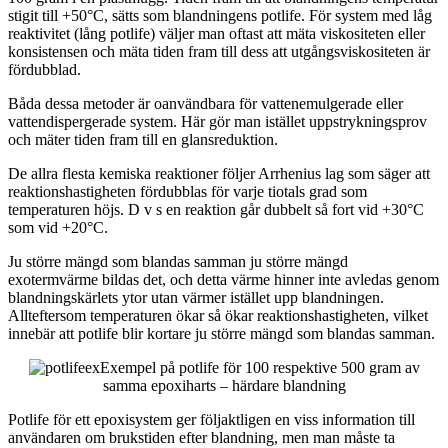
stigit till +50°C, sätts som blandningens potlife. För system med låg
reaktivitet (lång potlife) väljer man oftast att mäta viskositeten eller
konsistensen och mäta tiden fram till dess att utgångsviskositeten är
fördubblad.
Båda dessa metoder är oanvändbara för vattenemulgerade eller
vattendispergerade system. Här gör man istället uppstrykningsprov
och mäter tiden fram till en glansreduktion.
De allra flesta kemiska reaktioner följer Arrhenius lag som säger att
reaktionshastigheten fördubblas för varje tiotals grad som
temperaturen höjs. D v s en reaktion går dubbelt så fort vid +30°C
som vid +20°C.
Ju större mängd som blandas samman ju större mängd
exotermvärme bildas det, och detta värme hinner inte avledas genom
blandningskärlets ytor utan värmer istället upp blandningen.
Allteftersom temperaturen ökar så ökar reaktionshastigheten, vilket
innebär att potlife blir kortare ju större mängd som blandas samman.
Exempel på potlife för 100 respektive 500 gram av
samma epoxiharts – härdare blandning
Potlife för ett epoxisystem ger följaktligen en viss information till
användaren om brukstiden efter blandning, men man måste ta