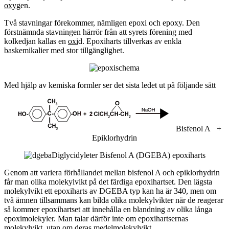
oxy
gen.
Två stavningar förekommer, nämligen epoxi och epoxy. Den
förstnämnda stavningen härrör från att syrets förening med
kolkedjan kallas en
oxi
d. Epoxiharts tillverkas av enkla
baskemikalier med stor tillgänglighet.
Med hjälp av kemiska formler ser det sista ledet ut på följande sätt
Bisfenol A +
Epiklorhydrin
Diglycidyleter Bisfenol A (DGEBA) epoxiharts
Genom att variera förhållandet mellan bisfenol A och epiklorhydrin
får man olika molekylvikt på det färdiga epoxihartset. Den lägsta
molekylvikt ett epoxiharts av DGEBA typ kan ha är 340, men om
två ämnen tillsammans kan bilda olika molekylvikter när de reagerar
så kommer epoxihartset att innehålla en blandning av olika långa
epoximolekyler. Man talar därför inte om epoxihartsernas
molekylvikt, utan om deras medelmolekylvikt.