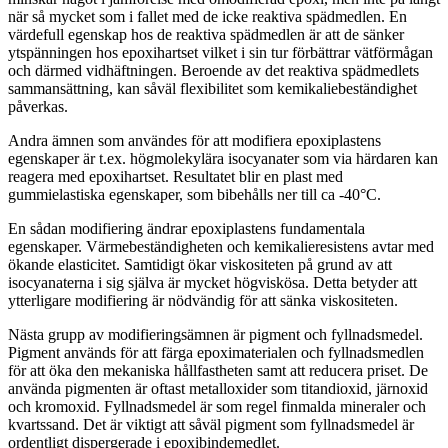
när så mycket som i fallet med de icke reaktiva spädmedlen. En
värdefull egenskap hos de reaktiva spädmedlen är att de sänker
ytspänningen hos epoxihartset vilket i sin tur förbättrar vätförmågan
och därmed vidhäftningen. Beroende av det reaktiva spädmedlets
sammansättning, kan såväl flexibilitet som kemikaliebeständighet
påverkas.
Andra ämnen som användes för att modifiera epoxiplastens
egenskaper är t.ex. högmolekylära isocyanater som via härdaren kan
reagera med epoxihartset. Resultatet blir en plast med
gummielastiska egenskaper, som bibehålls ner till ca -40°C.
En sådan modifiering ändrar epoxiplastens fundamentala
egenskaper. Värmebeständigheten och kemikalieresistens avtar med
ökande elasticitet. Samtidigt ökar viskositeten på grund av att
isocyanaterna i sig själva är mycket högviskösa. Detta betyder att
ytterligare modifiering är nödvändig för att sänka viskositeten.
Nästa grupp av modifieringsämnen är pigment och fyllnadsmedel.
Pigment används för att färga epoximaterialen och fyllnadsmedlen
för att öka den mekaniska hållfastheten samt att reducera priset. De
använda pigmenten är oftast metalloxider som titandioxid, järnoxid
och kromoxid. Fyllnadsmedel är som regel finmalda mineraler och
kvartssand. Det är viktigt att såväl pigment som fyllnadsmedel är
ordentligt dispergerade i epoxibindemedlet.