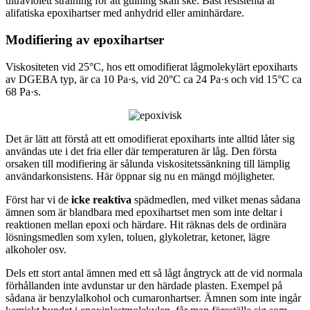
ultraviolett strålning för att gulning skall ske. Bäst resistenta är
alifatiska epoxihartser med anhydrid eller aminhärdare.
Modifiering av epoxihartser
Viskositeten vid 25°C, hos ett omodifierat lågmolekylärt epoxiharts
av DGEBA typ, är ca 10 Pa·s, vid 20°C ca 24 Pa·s och vid 15°C ca
68 Pa·s.
Det är lätt att förstå att ett omodifierat epoxiharts inte alltid låter sig
användas ute i det fria eller där temperaturen är låg. Den första
orsaken till modifiering är sålunda viskositetssänkning till lämplig
användarkonsistens. Här öppnar sig nu en mängd möjligheter.
Först har vi de
icke reaktiva
spädmedlen, med vilket menas sådana
ämnen som är blandbara med epoxihartset men som inte deltar i
reaktionen mellan epoxi och härdare. Hit räknas dels de ordinära
lösningsmedlen som xylen, toluen, glykoletrar, ketoner, lägre
alkoholer osv.
Dels ett stort antal ämnen med ett så lågt ångtryck att de vid normala
förhållanden inte avdunstar ur den härdade plasten. Exempel på
sådana är benzylalkohol och cumaronhartser. Ämnen som inte ingår